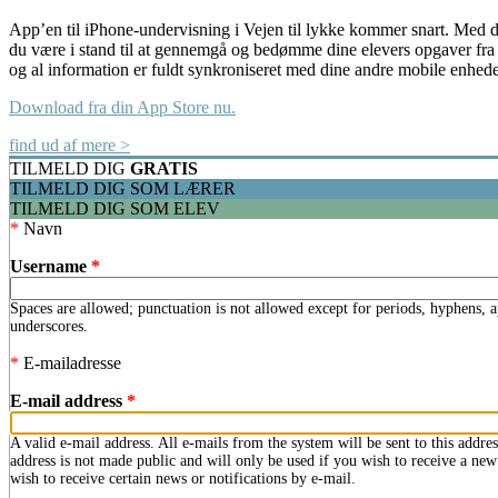
App’en til iPhone-undervisning i Vejen til lykke kommer snart. Med 
du være i stand til at gennemgå og bedømme dine elevers opgaver fra 
og al information er fuldt synkroniseret med dine andre mobile enhede
Download fra din App Store nu.
find ud af mere >
TILMELD DIG
GRATIS
TILMELD DIG SOM LÆRER
TILMELD DIG SOM ELEV
*
Navn
Username
*
Spaces are allowed; punctuation is not allowed except for periods, hyphens, 
underscores.
*
E-mailadresse
E-mail address
*
A valid e-mail address. All e-mails from the system will be sent to this addre
address is not made public and will only be used if you wish to receive a ne
wish to receive certain news or notifications by e-mail.