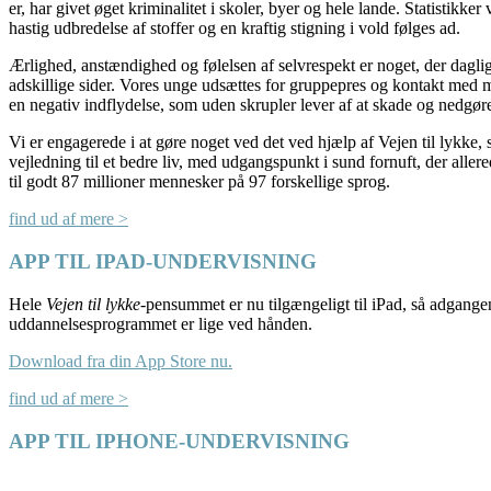
er, har givet øget kriminalitet i skoler, byer og hele lande. Statistikker v
hastig udbredelse af stoffer og en kraftig stigning i vold følges ad.
Ærlighed, anstændighed og følelsen af selvrespekt er noget, der dagligt
adskillige sider. Vores unge udsættes for gruppepres og kontakt med
en negativ indflydelse, som uden skrupler lever af at skade og nedgør
Vi er engagerede i at gøre noget ved det ved hjælp af Vejen til lykke,
vejledning til et bedre liv, med udgangspunkt i sund fornuft, der allere
til godt 87 millioner mennesker på 97 forskellige sprog.
find ud af mere >
APP TIL IPAD-UNDERVISNING
Hele
Vejen til lykke
-pensummet er nu tilgængeligt til iPad, så adgangen
uddannelsesprogrammet er lige ved hånden.
Download fra din App Store nu.
find ud af mere >
APP TIL IPHONE-UNDERVISNING