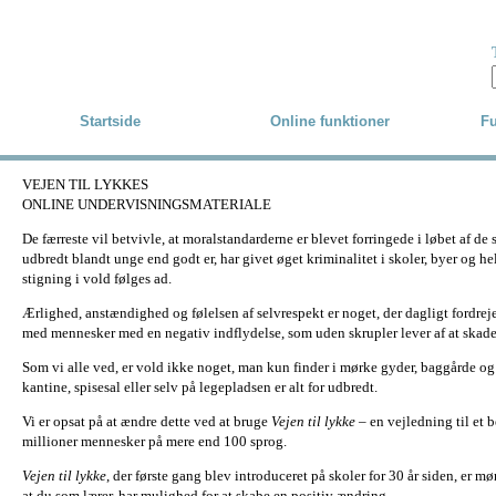
Skip to main content
Startside
Online funktioner
Fu
VEJEN TIL LYKKES
ONLINE UNDERVISNINGSMATERIALE
De færreste vil betvivle, at moralstandarderne er blevet forringede i løbet af de 
udbredt blandt unge end godt er, har givet øget kriminalitet i skoler, byer og hele
stigning i vold følges ad.
Ærlighed, anstændighed og følelsen af selvrespekt er noget, der dagligt fordreje
med mennesker med en negativ indflydelse, som uden skrupler lever af at skad
Som vi alle ved, er vold ikke noget, man kun finder i mørke gyder, baggårde og 
kantine, spisesal eller selv på legepladsen er alt for udbredt.
Vi er opsat på at ændre dette ved at bruge
Vejen til lykke
– en vejledning til et b
millioner mennesker på mere end 100 sprog.
Vejen til lykke
, der første gang blev introduceret på skoler for 30 år siden, er m
at du som lærer, har mulighed for at skabe en positiv ændring.