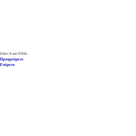
Skip to main content
Σλάιντ
X
από
TOTAL
Προηγούμενο
Επόμενο