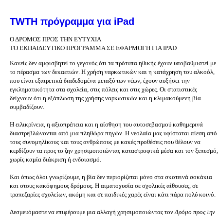
TWTH πρόγραμμα για iPad
Ο ΔΡΟΜΟΣ ΠΡΟΣ ΤΗΝ ΕΥΤΥΧΙΑ
ΤΟ ΕΚΠΑΙΔΕΥTIΚΟ ΠΡΟΓΡΑΜΜΑ ΣΕ ΕΦΑΡΜΟΓΗ ΓΙΑ IPAD
Κανείς δεν αμφισβητεί το γεγονός ότι τα πρότυπα ηθικής έχουν υποβαθμιστεί με
το πέρασμα των δεκαετιών. Η χρήση ναρκωτικών και η κατάχρηση του αλκοόλ,
που είναι εξαιρετικά διαδεδομένα μεταξύ των νέων, έχουν αυξήσει την
εγκληματικότητα στα σχολεία, στις πόλεις και στις χώρες. Οι στατιστικές
δείχνουν ότι η εξάπλωση της χρήσης ναρκωτικών και η κλιμακούμενη βία
συμβαδίζουν.
Η ειλικρίνεια, η αξιοπρέπεια και η αίσθηση του αυτοσεβασμού καθημερινά
διαστρεβλώνονται από μια πληθώρα πηγών. Η νεολαία μας υφίσταται πίεση από
τους συνομηλίκους και τους ανθρώπους με κακές προθέσεις που θέλουν να
κερδίζουν τα προς το ζην χρησιμοποιώντας καταστροφικά μέσα και τον ξεπεσμό,
χωρίς καμία διάκριση ή ενδοιασμό.
Και όπως όλοι γνωρίζουμε, η βία δεν περιορίζεται μόνο στα σκοτεινά σοκάκια
και στους κακόφημους δρόμους. Η αιματοχυσία σε σχολικές αίθουσες, σε
τραπεζαρίες σχολείων, ακόμη και σε παιδικές χαρές είναι κάτι πάρα πολύ κοινό.
Δεσμευόμαστε να επιφέρουμε μια αλλαγή χρησιμοποιώντας τον
Δρόμο προς την