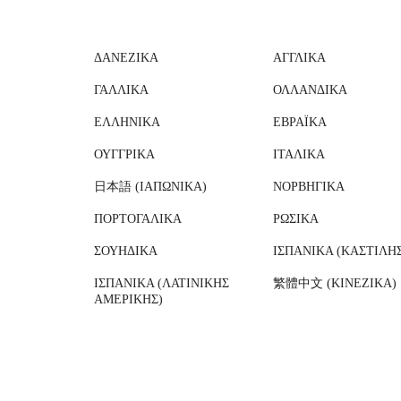
ΔΑΝΈΖΙΚΑ
ΑΓΓΛΙΚΆ
ΓΑΛΛΙΚΆ
ΟΛΛΑΝΔΙΚΆ
ΕΛΛΗΝΙΚΆ
ΕΒΡΑΪΚΆ
ΟΎΓΓΡΙΚΑ
ΙΤΑΛΙΚΆ
日本語 (ΙΑΠΩΝΙΚΆ)
ΝΟΡΒΗΓΙΚΆ
ΠΟΡΤΟΓΑΛΙΚΆ
ΡΩΣΙΚΆ
ΣΟΥΗΔΙΚΆ
ΙΣΠΑΝΙΚΆ (ΚΑΣΤΊΛΗ
ΙΣΠΑΝΙΚΆ (ΛΑΤΙΝΙΚΉΣ
繁體中文 (ΚΙΝΈΖΙΚΑ)
ΑΜΕΡΙΚΉΣ)