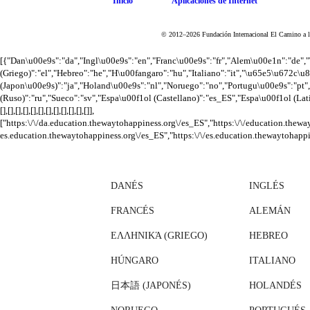
Inicio
Aplicaciones de Internet
© 2012–2026 Fundación Internacional El Camino a la
[{"Dan\u00e9s":"da","Ingl\u00e9s":"en","Franc\u00e9s":"fr","Alem\u00e1n":"d
(Griego)":"el","Hebreo":"he","H\u00fangaro":"hu","Italiano":"it","\u65e5\u672c\u
(Japon\u00e9s)":"ja","Holand\u00e9s":"nl","Noruego":"no","Portugu\u00e9s":"
(Ruso)":"ru","Sueco":"sv","Espa\u00f1ol (Castellano)":"es_ES","Espa\u00f1ol (Lati
[],[],[],[],[],[],[],[],[],[],[],[]],
["https:\/\/da.education.thewaytohappiness.org\/es_ES","https:\/\/education.thewa
es.education.thewaytohappiness.org\/es_ES","https:\/\/es.education.thewaytohappi
DANÉS
INGLÉS
FRANCÉS
ALEMÁN
ΕΛΛΗΝΙΚΆ (GRIEGO)
HEBREO
HÚNGARO
ITALIANO
日本語 (JAPONÉS)
HOLANDÉS