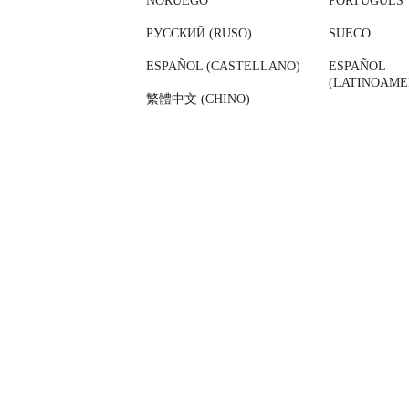
NORUEGO
PORTUGUÉS
РУССКИЙ (RUSO)
SUECO
ESPAÑOL (CASTELLANO)
ESPAÑOL
(LATINOAME
繁體中文 (CHINO)