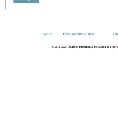
Accueil
Fonctionnalités en ligne
Fon
© 2012–2026 Fondation Internationale du Chemin du bonheur. T