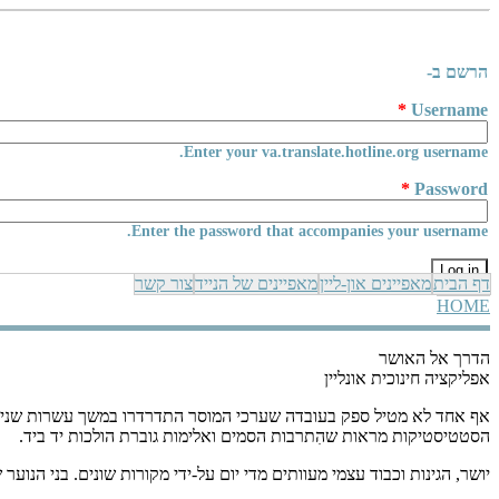
Skip to main content
הרשם ב-
*
Username
Enter your va.translate.hotline.org username.
*
Password
Enter the password that accompanies your username.
דף הבית
מאפיינים און-ליין
מאפיינים של הנייד
צור קשר
HOME
YOU ARE HERE
הדרך אל האושר
אפליקציה חינוכית אונליין
אף אחד לא מטיל ספק בעובדה שערכי המוסר התדרדרו במשך עשרות שנים. 
הסטטיסטיקות מראות שהִתרבות הסמים ואלימות גוברת הולכות יד ביד.
יושר, הגינות וכבוד עצמי מעוותים מדי יום על-ידי מקורות שונים. בני הנ