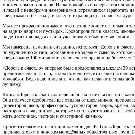
множеством источников. Наша молодёжь подвергается влиянию
и людей с недобрыми намерениями, стремящихся заработать н
средствами и без стыда и совести играющих на спаде культуры.
Мы все прекрасно понимаем, что насилие живёт не только в тё
на задних дворах и пустырях. Кровопролития в классах, школь
на детских площадках стали уж слишком обычным явлением.
Мы намерены изменить ситуацию, используя «Дорогу к счасть
по улучшению жизни, основанное на здравом смысле, которое 
среди свыше 100 миллионов человек, говорящих на более чем 1
«Дорога к счастью» впервые была предоставлена школам 30 лет
предназначена для того, чтобы помочь тем, кто является наши
молодёжи. Ведь надо признать, что вы как педагог в силах доб
лучшему.
Книга «Дорога к счастью» нерелигиозна и не связана ни с ка
Она получает одобрительные отзывы от школьников, преподава
директоров школ, профессоров, губернаторов, мэров, врачей, м
пасторов и священников, которые используют правила из этой
жить достойной, честной и счастливой жизнью.
Просветительское онлайн-приложение для iPad по «Дороге к сч
преподавателям и лидерам молодёжных общественных групп