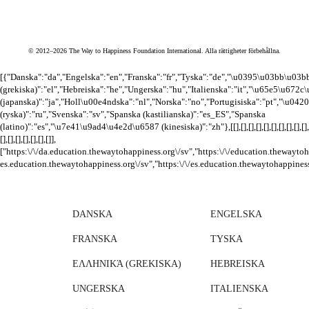
© 2012–2026 The Way to Happiness Foundation International. Alla rättigheter förbehållna.
[{"Danska":"da","Engelska":"en","Franska":"fr","Tyska":"de","\u0395\u03bb\u
(grekiska)":"el","Hebreiska":"he","Ungerska":"hu","Italienska":"it","\u65e5\u672c
(japanska)":"ja","Holl\u00e4ndska":"nl","Norska":"no","Portugisiska":"pt","\
(ryska)":"ru","Svenska":"sv","Spanska (kastilianska)":"es_ES","Spanska
(latino)":"es","\u7e41\u9ad4\u4e2d\u6587 (kinesiska)":"zh"},[[],[],[],[],[],[],[],[],[],[],
[],[],[],[],[],[],[]],
["https:\/\/da.education.thewaytohappiness.org\/sv","https:\/\/education.thewaytoh
es.education.thewaytohappiness.org\/sv","https:\/\/es.education.thewaytohappiness
DANSKA
ENGELSKA
FRANSKA
TYSKA
ΕΛΛΗΝΙΚΆ (GREKISKA)
HEBREISKA
UNGERSKA
ITALIENSKA