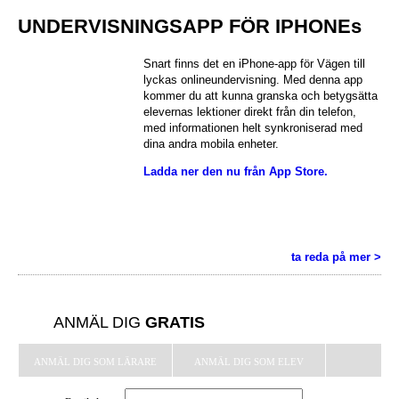
UNDERVISNINGSAPP FÖR IPHONEs
Snart finns det en iPhone-app för Vägen till
lyckas onlineundervisning. Med denna app
kommer du att kunna granska och betygsätta
elevernas lektioner direkt från din telefon,
med informationen helt synkroniserad med
dina andra mobila enheter.
Ladda ner den nu från App Store.
ta reda på mer >
ANMÄL DIG
GRATIS
ANMÄL DIG SOM LÄRARE
ANMÄL DIG SOM ELEV