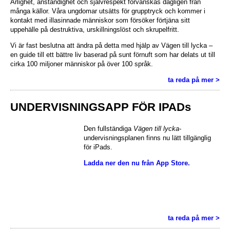
Ärlighet, anständighet och självrespekt förvanskas dagligen från
många källor. Våra ungdomar utsätts för grupptryck och kommer i
kontakt med illasinnade människor som försöker förtjäna sitt
uppehälle på destruktiva, urskillningslöst och skrupelfritt.
Vi är fast beslutna att ändra på detta med hjälp av Vägen till lycka –
en guide till ett bättre liv baserad på sunt förnuft som har delats ut till
cirka 100 miljoner människor på över 100 språk.
ta reda på mer >
UNDERVISNINGSAPP FÖR IPADs
Den fullständiga
Vägen till lycka
-
undervisningsplanen finns nu lätt tillgänglig
för iPads.
Ladda ner den nu från App Store.
ta reda på mer >