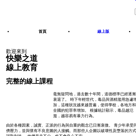
Skip to main content
首頁
線上版
歡迎來到
快樂之道
線上教育
完整的線上課程
毫無疑問地，過去數十年間，道德標準已經逐漸
衰退了。 時下年輕世代，毒品與酒精濫用急遽
加，這種狀況越來越普遍，使得學校，各地方和
全國的犯罪率增加。 根據統計顯示，毒品越氾
濫，越容易有暴力行為。
由於各種因素，誠實、正派的行為與自重的觀念已日漸衰微。 青少年承受
儕壓力，並與懷有不良意圖的人接觸。而那些人企圖以破壞性及墮落的方