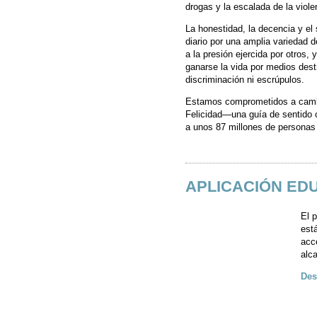
drogas y la escalada de la viol
La honestidad, la decencia y el
diario por una amplia variedad 
a la presión ejercida por otros,
ganarse la vida por medios destr
discriminación ni escrúpulos.
Estamos comprometidos a cambia
Felicidad—una guía de sentido c
a unos 87 millones de personas
APLICACIÓN EDU
El 
est
acc
alc
Des