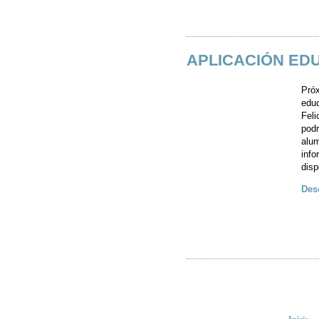
APLICACIÓN EDU
Próx
educ
Feli
podr
alum
info
disp
Des