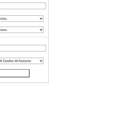
Código postal
¿Cómo supiste acerca de
nosotros?
¿Qué te describe mejor?
Rango de edad de los
estudiantes que participan
Número estimado de
estudiantes/participantes anuales
Número esperado de lecciones
de 1 hora, por clase, anualmente