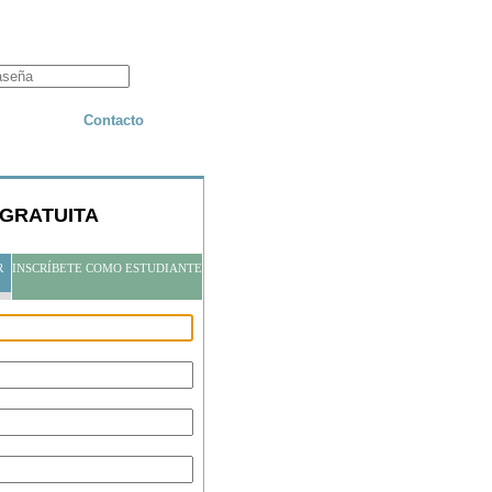
Contacto
GRATUITA
R
INSCRÍBETE COMO ESTUDIANTE
Dirección
Apartamento / suite /
habitación / etc.
Ciudad
Provincia