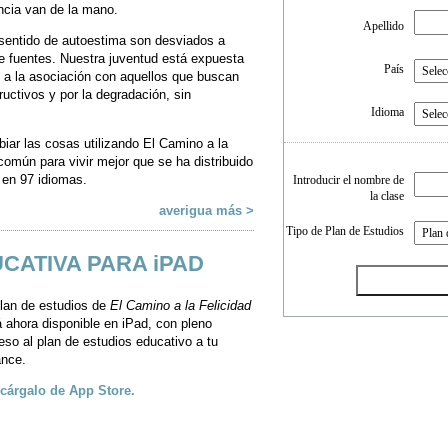
encia van de la mano.
Apellido
 sentido de autoestima son desviados a
de fuentes. Nuestra juventud está expuesta
País
 y a la asociación con aquellos que buscan
uctivos y por la degradación, sin
Idioma
r las cosas utilizando El Camino a la
Organización /
omún para vivir mejor que se ha distribuido
Institución
 en 97 idiomas.
Introducir el nombre de
la clase
Número de Teléfono
averigua más >
Tipo de Plan de Estudios
Puesto / Ocupación
CATIVA PARA iPAD
plan de estudios de
El Camino a la Felicidad
á ahora disponible en iPad, con pleno
eso al plan de estudios educativo a tu
ance.
cárgalo de App Store.