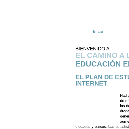
Skip to main content
Inicio
BIENVENIDO A
EL CAMINO A 
EDUCACIÓN E
EL PLAN DE ES
INTERNET
Nadie
de mo
las d
droga
gene
aumen
ciudades y países. Las estadíst