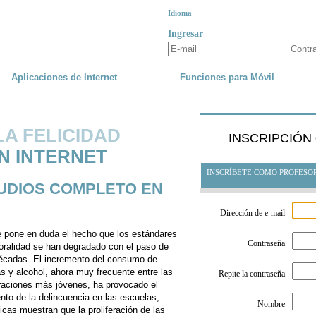
Idioma
Ingresar
Aplicaciones de Internet
Funciones para Móvil
LA FELICIDAD
INSCRIPCIÓN
N INTERNET
INSCRÍBETE COMO PROFESO
TUDIOS COMPLETO EN
Dirección de e-mail
 pone en duda el hecho que los estándares
Contraseña
ralidad se han degradado con el paso de
écadas. El incremento del consumo de
s y alcohol, ahora muy frecuente entre las
Repite la contraseña
raciones más jóvenes, ha provocado el
to de la delincuencia en las escuelas,
Nombre
icas muestran que la proliferación de las