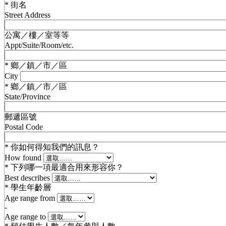
*
街名
Street Address
公寓／樓／室等等
Appt/Suite/Room/etc.
*
鄉／鎮／市／區
City
*
鄉／鎮／市／區
State/Province
郵遞區號
Postal Code
*
你如何得知我們的訊息？
How found
*
下列哪一項最適合用來形容你？
Best describes
*
學生年齡層
Age range from
-
Age range to