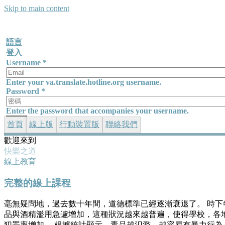
Skip to main content
語言
登入
Username
*
Enter your va.translate.hotline.org username.
Password
*
Enter the password that accompanies your username.
首頁
線上版
行動裝置版
聯絡我們
歡迎來到
快樂之道
線上教育
完整的線上課程
毫無疑問地，過去數十年間，道德標準已經逐漸衰退了。 時下
品與酒精濫用急遽增加，這種狀況越來越普遍，使得學校，各
犯罪率增加。 根據統計顯示，毒品越氾濫，越容易有暴力行為