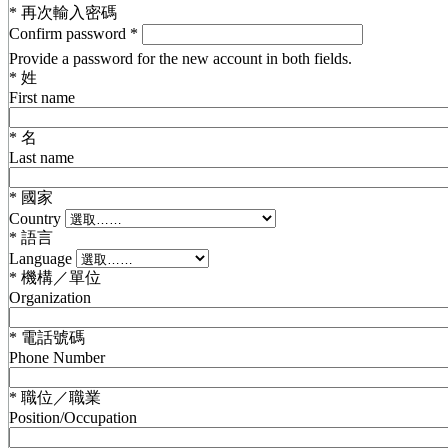
*
再次輸入密碼
Confirm password
*
Provide a password for the new account in both fields.
*
姓
First name
*
名
Last name
*
國家
Country
*
語言
Language
*
機構／單位
Organization
*
電話號碼
Phone Number
*
職位／職業
Position/Occupation